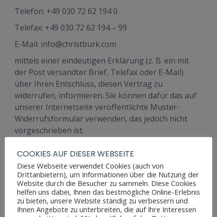
Telefon: +49 030 72 62 194 0
Telefax: +49 030 72 62 194 – 99
E-Mail: info@christburk.com
mittels einer eindeutigen Erklärung (z. B. ein mit
der Post versandter Brief, Telefax oder E-Mail)
über Ihren Entschluss, diesen Vertrag zu
widerrufen, informieren. Sie können dafür das auf
unserer Internetseite veröffentlichte Muster-
Widerrufsformular verwenden, das jedoch nicht
vorgeschrieben ist.
Zur Wahrung der Widerrufsfrist reicht es aus, dass
COOKIES AUF DIESER WEBSEITE
Sie die Mitteilung über die Ausübung des
Diese Webseite verwendet Cookies (auch von
Widerrufsrechts vor Ablauf der Widerrufsfrist
Drittanbietern), um Informationen über die Nutzung der
absenden.
Website durch die Besucher zu sammeln. Diese Cookies
helfen uns dabei, Ihnen das bestmögliche Online-Erlebnis
Folgen des Widerrufs
zu bieten, unsere Website ständig zu verbessern und
Ihnen Angebote zu unterbreiten, die auf Ihre Interessen
Wenn Sie diesen Vertrag widerrufen, haben wir