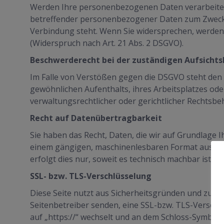
Werden Ihre personenbezogenen Daten verarbeitet,
betreffender personenbezogener Daten zum Zwecke d
Verbindung steht. Wenn Sie widersprechen, werde
(Widerspruch nach Art. 21 Abs. 2 DSGVO).
Beschwerderecht bei der zuständigen Aufsicht
Im Falle von Verstößen gegen die DSGVO steht den 
gewöhnlichen Aufenthalts, ihres Arbeitsplatzes o
verwaltungsrechtlicher oder gerichtlicher Rechtsbeh
Recht auf Datenübertragbarkeit
Sie haben das Recht, Daten, die wir auf Grundlage Ih
einem gängigen, maschinenlesbaren Format aushänd
erfolgt dies nur, soweit es technisch machbar ist.
SSL- bzw. TLS-Verschlüsselung
Diese Seite nutzt aus Sicherheitsgründen und zum S
Seitenbetreiber senden, eine SSL-bzw. TLS-Verschlü
auf „https://“ wechselt und an dem Schloss-Symbol i