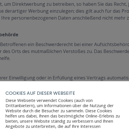
 um Direktwerbung zu betreiben, so haben Sie das Recht, j
erartiger Werbung einzulegen; dies gilt auch für das Profi
n Ihre personenbezogenen Daten anschließend nicht mehr
sbehörde
Betroffenen ein Beschwerderecht bei einer Aufsichtsbehörd
der des Orts des mutmaßlichen Verstoßes zu. Das Beschwerd
elfe.
rer Einwilligung oder in Erfüllung eines Vertrags automatisi
igen zu lassen. Sofern Sie die direkte Übertragung der Da
COOKIES AUF DIESER WEBSEITE
Diese Webseite verwendet Cookies (auch von
Drittanbietern), um Informationen über die Nutzung der
Website durch die Besucher zu sammeln. Diese Cookies
chutz der Übertragung vertraulicher Inhalte, wie zum Beispi
helfen uns dabei, Ihnen das bestmögliche Online-Erlebnis zu
sselung. Eine verschlüsselte Verbindung erkennen Sie daran,
bieten, unsere Website ständig zu verbessern und Ihnen
n Ihrer Browserzeile.
Angebote zu unterbreiten, die auf Ihre Interessen