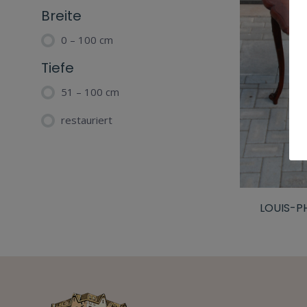
Breite
0 – 100 cm
Tiefe
51 – 100 cm
restauriert
LOUIS-PH