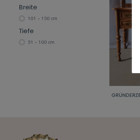
Breite
101 – 150 cm
Tiefe
51 – 100 cm
GRÜNDERZEI