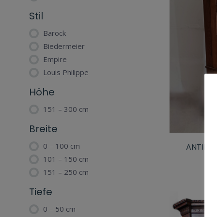
Stil
Barock
Biedermeier
Empire
Louis Philippe
Höhe
151 – 300 cm
Breite
0 – 100 cm
ANTIKE
101 – 150 cm
151 – 250 cm
Tiefe
0 – 50 cm