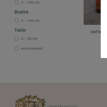
0 – 100 cm
Breite
0 – 100 cm
Tiefe
ANTIKE 
0 – 50 cm
unrestauriert