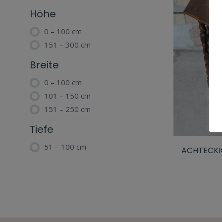
Höhe
0 – 100 cm
O
151 – 300 cm
Breite
0 – 100 cm
101 – 150 cm
151 – 250 cm
Tiefe
51 – 100 cm
ACHTECKI