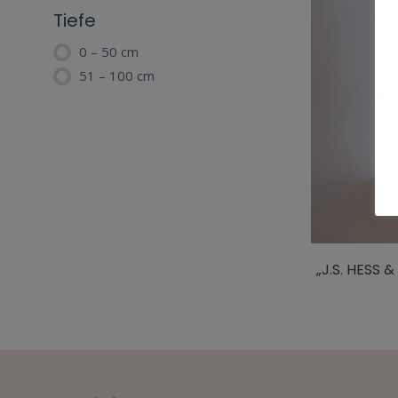
Tiefe
0 – 50 cm
51 – 100 cm
„J.S. HESS