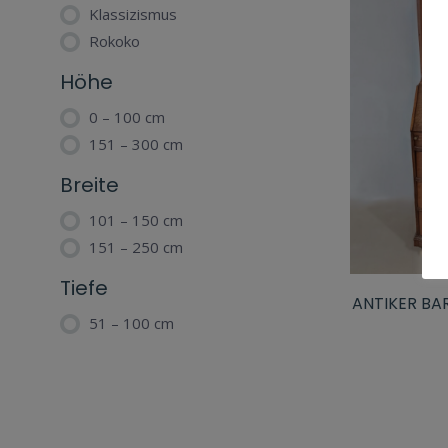
Klassizismus
Rokoko
Höhe
0 – 100 cm
151 – 300 cm
Breite
101 – 150 cm
151 – 250 cm
Tiefe
ANTIKER BA
51 – 100 cm