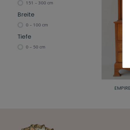
151 – 300 cm
Breite
0 – 100 cm
Tiefe
0 – 50 cm
EMPIR