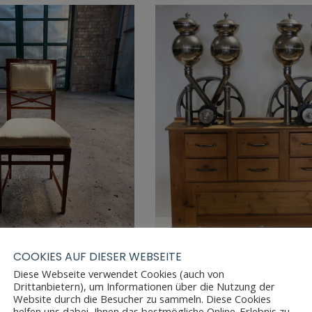
COOKIES AUF DIESER WEBSEITE
Diese Webseite verwendet Cookies (auch von
Drittanbietern), um Informationen über die Nutzung der
 JUGENDSTIL STÜHLE
ANTIKE KAFFEEMÜHLE M
Website durch die Besucher zu sammeln. Diese Cookies
NUSSBAUM
EINGABETRICHTER
helfen uns dabei, Ihnen das bestmögliche Online-Erlebnis zu