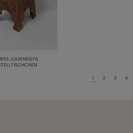
IKES JUGENDSTIL
STELLTISCHCHEN
1
2
3
4