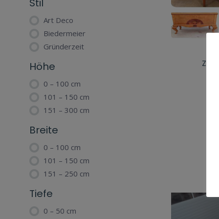
Stil
Art Deco
Biedermeier
Gründerzeit
AN
ZIM
Höhe
0 – 100 cm
101 – 150 cm
151 – 300 cm
Breite
0 – 100 cm
101 – 150 cm
151 – 250 cm
Tiefe
0 – 50 cm