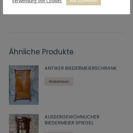
Verwendung von Cookies
Alle Zustimmen
Preis
550 €
Ähnliche Produkte
ANTIKER BIEDERMEIERSCHRANK
Weiterlesen
AUSSERGEWÖHNLICHER
BIEDERMEIER SPIEGEL