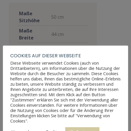
Maße
50 cm
Sitzhöhe
Maße
44 cm
Breite
Maße Tiefe
37 cm
COOKIES AUF DIESER WEBSEITE
Materialien
Nussbaum
Diese Webseite verwendet Cookies (auch von
Drittanbietern), um Informationen über die Nutzung der
Stil
Biedermeier
Website durch die Besucher zu sammeln. Diese Cookies
Möbelart
Sitzmöbel
helfen uns dabei, Ihnen das bestmögliche Online-Erlebnis
zu bieten, unsere Website ständig zu verbessern und
Gut, voll
Ihnen Angebote zu unterbreiten, die auf Ihre Interessen
zugeschnitten sind. Mit dem Klick auf den Button
funktionsfähig,
"Zustimmen" erklären Sie sich mit der Verwendung aller
zeigt aber
Cookies einverstanden. Für weitere Informationen über
Zustand
Altersspuren
die Nutzung von Cookies oder für die Änderung Ihrer
Einstellungen klicken Sie bitte auf "Verwendung von
durch
Cookies".
Abnutzungen