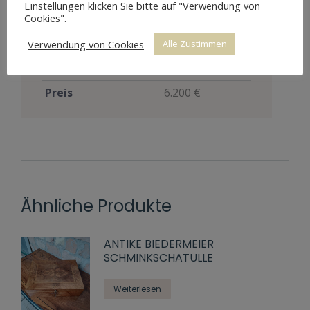
durch
Einstellungen klicken Sie bitte auf "Verwendung von
Cookies".
Abnutzungen
Restaurierung
restauriert
Verwendung von Cookies
Alle Zustimmen
Restaurierungsjahr
2009
Preis
6.200 €
Ähnliche Produkte
ANTIKE BIEDERMEIER
SCHMINKSCHATULLE
Weiterlesen