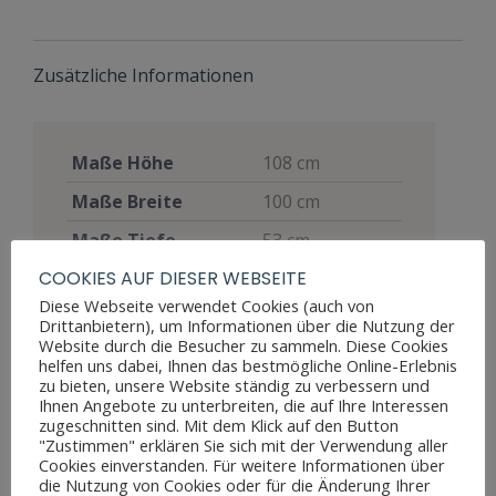
Zusätzliche Informationen
Maße Höhe
108 cm
Maße Breite
100 cm
Maße Tiefe
53 cm
COOKIES AUF DIESER WEBSEITE
Materialien
Mahagoni
Diese Webseite verwendet Cookies (auch von
Stil
Biedermeier
Drittanbietern), um Informationen über die Nutzung der
Website durch die Besucher zu sammeln. Diese Cookies
Möbelart
Sekretär
helfen uns dabei, Ihnen das bestmögliche Online-Erlebnis
zu bieten, unsere Website ständig zu verbessern und
Gut, voll
Ihnen Angebote zu unterbreiten, die auf Ihre Interessen
funktionsfähig,
zugeschnitten sind. Mit dem Klick auf den Button
"Zustimmen" erklären Sie sich mit der Verwendung aller
zeigt aber
Zustand
Cookies einverstanden. Für weitere Informationen über
Altersspuren
die Nutzung von Cookies oder für die Änderung Ihrer