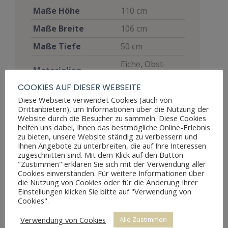
Maße Höhe
110 cm
Maße Breite
106 cm
Maße Tiefe
50 cm
Eiche
,
Obst-
Materialien
und Edelhölzer
COOKIES AUF DIESER WEBSEITE
Stil
Biedermeier
Diese Webseite verwendet Cookies (auch von
Drittanbietern), um Informationen über die Nutzung der
Möbelart
Sekretär
Website durch die Besucher zu sammeln. Diese Cookies
helfen uns dabei, Ihnen das bestmögliche Online-Erlebnis
Gut, voll
zu bieten, unsere Website ständig zu verbessern und
funktionsfähig,
Ihnen Angebote zu unterbreiten, die auf Ihre Interessen
zeigt aber
zugeschnitten sind. Mit dem Klick auf den Button
Zustand
"Zustimmen" erklären Sie sich mit der Verwendung aller
Altersspuren
Cookies einverstanden. Für weitere Informationen über
durch
die Nutzung von Cookies oder für die Änderung Ihrer
Abnutzungen
Einstellungen klicken Sie bitte auf "Verwendung von
Cookies".
Restaurierung
restauriert
Verwendung von Cookies
Alle Zustimmen
Restaurierungsjahr
2020