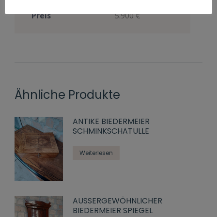
Preis
5.900 €
Ähnliche Produkte
ANTIKE BIEDERMEIER
SCHMINKSCHATULLE
Weiterlesen
AUSSERGEWÖHNLICHER
BIEDERMEIER SPIEGEL