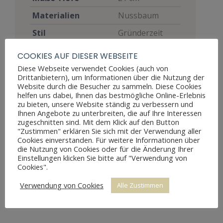
Materialien
Nussbaum
Stil
Gründerzeit
Möbelart
Regal
COOKIES AUF DIESER WEBSEITE
Restaurierung
restauriert
Diese Webseite verwendet Cookies (auch von
Drittanbietern), um Informationen über die Nutzung der
Restaurierungsjahr
2012
Website durch die Besucher zu sammeln. Diese Cookies
helfen uns dabei, Ihnen das bestmögliche Online-Erlebnis
Gut, voll
zu bieten, unsere Website ständig zu verbessern und
Ihnen Angebote zu unterbreiten, die auf Ihre Interessen
funktionsfähig,
zugeschnitten sind. Mit dem Klick auf den Button
zeigt aber
"Zustimmen" erklären Sie sich mit der Verwendung aller
Zustand
Altersspuren
Cookies einverstanden. Für weitere Informationen über
die Nutzung von Cookies oder für die Änderung Ihrer
durch
Einstellungen klicken Sie bitte auf "Verwendung von
Abnutzungen
Cookies".
Preis
380 €
Verwendung von Cookies
Alle Zustimmen