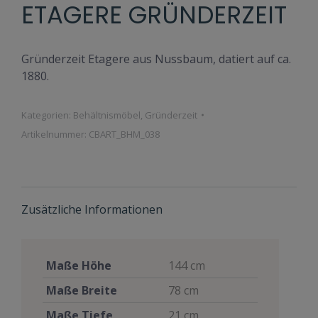
ETAGERE GRÜNDERZEIT
Gründerzeit Etagere aus Nussbaum, datiert auf ca.
1880.
Kategorien:
Behältnismöbel
,
Gründerzeit
Artikelnummer:
CBART_BHM_038
Zusätzliche Informationen
Maße Höhe
144 cm
Maße Breite
78 cm
Maße Tiefe
21 cm