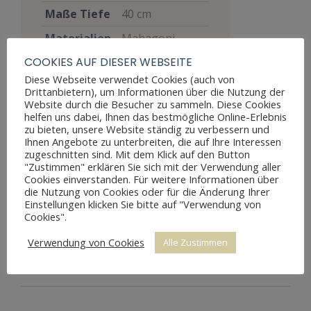
Maße Tiefe
40 cm
Materialien
Mahagoni
COOKIES AUF DIESER WEBSEITE
Stil
Gründerzeit
Diese Webseite verwendet Cookies (auch von
Möbelart
Regal
Drittanbietern), um Informationen über die Nutzung der
Website durch die Besucher zu sammeln. Diese Cookies
Gut, voll
helfen uns dabei, Ihnen das bestmögliche Online-Erlebnis
funktionsfähig,
zu bieten, unsere Website ständig zu verbessern und
Ihnen Angebote zu unterbreiten, die auf Ihre Interessen
zeigt aber
Zustand
zugeschnitten sind. Mit dem Klick auf den Button
Altersspuren
"Zustimmen" erklären Sie sich mit der Verwendung aller
durch
Cookies einverstanden. Für weitere Informationen über
die Nutzung von Cookies oder für die Änderung Ihrer
Abnutzungen
Einstellungen klicken Sie bitte auf "Verwendung von
Cookies".
Preis
200 €
Verwendung von Cookies
Alle Zustimmen