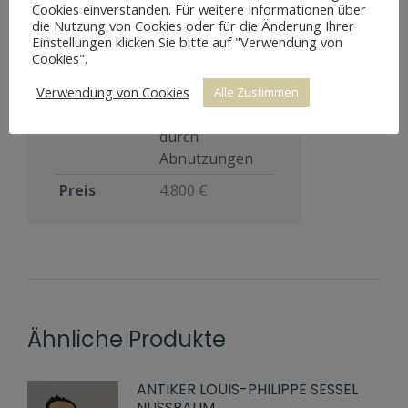
Cookies einverstanden. Für weitere Informationen über
Stil
Louis Philippe
die Nutzung von Cookies oder für die Änderung Ihrer
Einstellungen klicken Sie bitte auf "Verwendung von
Gut, voll
Cookies".
funktionsfähig,
Verwendung von Cookies
zeigt aber
Alle Zustimmen
Zustand
Altersspuren
durch
Abnutzungen
Preis
4.800 €
Ähnliche Produkte
ANTIKER LOUIS-PHILIPPE SESSEL
NUSSBAUM