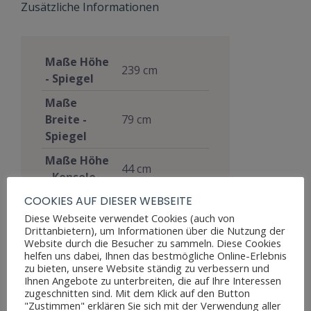
Zusätzliche Informationen
Maße Höhe
239 cm
- Spiegel
Maße
Breite -
79 cm
Spiegel
Maße Höhe
44 cm
- Konsole
COOKIES AUF DIESER WEBSEITE
Maße
Breite -
88 cm
Diese Webseite verwendet Cookies (auch von
Drittanbietern), um Informationen über die Nutzung der
Konsole
Website durch die Besucher zu sammeln. Diese Cookies
helfen uns dabei, Ihnen das bestmögliche Online-Erlebnis
Maße Tiefe
37 cm
zu bieten, unsere Website ständig zu verbessern und
- Konsole
Ihnen Angebote zu unterbreiten, die auf Ihre Interessen
zugeschnitten sind. Mit dem Klick auf den Button
Materialien
Nussbaum
"Zustimmen" erklären Sie sich mit der Verwendung aller