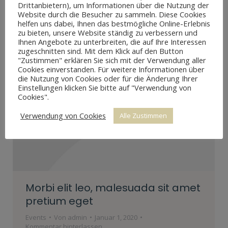
Suspendisse vulputate a ex…
Drittanbietern), um Informationen über die Nutzung der
Website durch die Besucher zu sammeln. Diese Cookies
helfen uns dabei, Ihnen das bestmögliche Online-Erlebnis
zu bieten, unsere Website ständig zu verbessern und
Ihnen Angebote zu unterbreiten, die auf Ihre Interessen
zugeschnitten sind. Mit dem Klick auf den Button
"Zustimmen" erklären Sie sich mit der Verwendung aller
Cookies einverstanden. Für weitere Informationen über
die Nutzung von Cookies oder für die Änderung Ihrer
Einstellungen klicken Sie bitte auf "Verwendung von
Cookies".
Verwendung von Cookies
Alle Zustimmen
Morbi elit leo, malesuada sit amet
pretium eget
Events
Von
admin
Januar 1, 2020
Kommentar hinterlassen