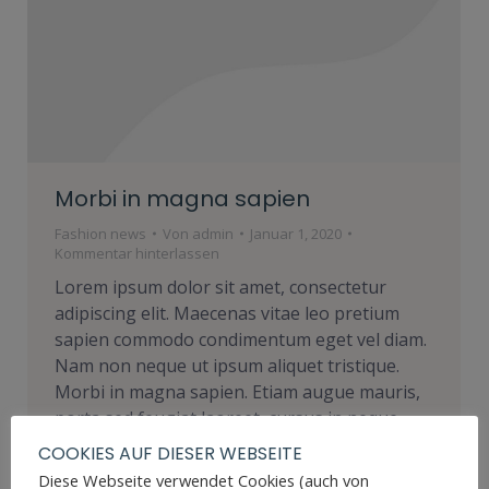
Morbi in magna sapien
Fashion news
Von
admin
Januar 1, 2020
Kommentar hinterlassen
Lorem ipsum dolor sit amet, consectetur
adipiscing elit. Maecenas vitae leo pretium
sapien commodo condimentum eget vel diam.
Nam non neque ut ipsum aliquet tristique.
Morbi in magna sapien. Etiam augue mauris,
porta sed feugiat laoreet, cursus in neque.
Cum sociis natoque penatibus et magnis dis
COOKIES AUF DIESER WEBSEITE
parturient montes, nascetur ridiculus mus.
Diese Webseite verwendet Cookies (auch von