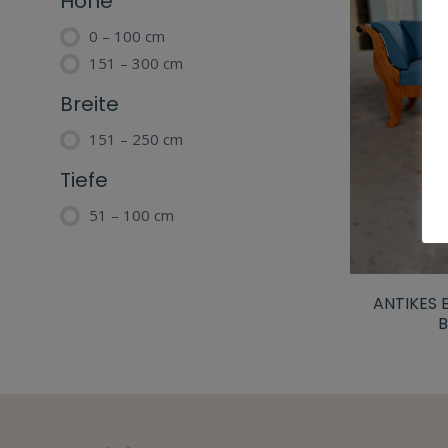
Höhe
0 – 100 cm
151 – 300 cm
Breite
151 – 250 cm
Tiefe
51 – 100 cm
ANTIKES 
B