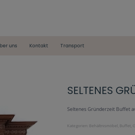
ber uns
Kontakt
Transport
SELTENES GR
Seltenes Gründerzeit Buffet au
Kategorien:
Behältnismöbel
,
Buffet
,
G