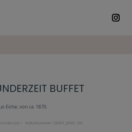
ÜNDERZEIT BUFFET
s Eiche, von ca. 1870.
ründerzeit
Artikelnummer:
CBART_BHM_160