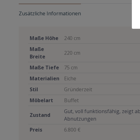
Zusätzliche Informationen
Maße Höhe
240 cm
Maße
220 cm
Breite
Maße Tiefe
75 cm
Materialien
Eiche
Stil
Gründerzeit
Möbelart
Buffet
Gut, voll funktionsfähig, zeigt 
Zustand
Abnutzungen
Preis
6.800 €