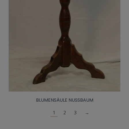
BLUMENSÄULE NUSSBAUM
1
2
3
→