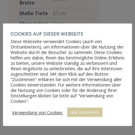
Breite
Maße Tiefe
37 cm
Materialien
Eiche
COOKIES AUF DIESER WEBSEITE
Stil
Jugendstil
Diese Webseite verwendet Cookies (auch von
Gut, voll
Drittanbietern), um Informationen über die Nutzung der
funktionsfähig,
Website durch die Besucher zu sammeln. Diese Cookies
helfen uns dabei, Ihnen das bestmögliche Online-Erlebnis
zeigt aber
Zustand
zu bieten, unsere Website ständig zu verbessern und
Altersspuren
Ihnen Angebote zu unterbreiten, die auf Ihre Interessen
durch
zugeschnitten sind. Mit dem Klick auf den Button
"Zustimmen" erklären Sie sich mit der Verwendung aller
Abnutzungen
Cookies einverstanden. Für weitere Informationen über
die Nutzung von Cookies oder für die Änderung Ihrer
Preis
180 €
Einstellungen klicken Sie bitte auf "Verwendung von
Cookies".
Verwendung von Cookies
Alle Zustimmen