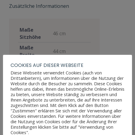
Zusätzliche Informationen
Maße
46 cm
Sitzhöhe
Maße
44 cm
Breite
COOKIES AUF DIESER WEBSEITE
Maße Tiefe
42 cm
Diese Webseite verwendet Cookies (auch von
Materialien
Nussbaum
Drittanbietern), um Informationen über die Nutzung der
Website durch die Besucher zu sammeln. Diese Cookies
Stil
Louis Philippe
helfen uns dabei, Ihnen das bestmögliche Online-Erlebnis
zu bieten, unsere Website ständig zu verbessern und
Möbelart
Sitzmöbel
Ihnen Angebote zu unterbreiten, die auf Ihre Interessen
zugeschnitten sind. Mit dem Klick auf den Button
Gut, voll
"Zustimmen" erklären Sie sich mit der Verwendung aller
funktionsfähig,
Cookies einverstanden. Für weitere Informationen über
die Nutzung von Cookies oder für die Änderung Ihrer
zeigt aber
Zustand
Einstellungen klicken Sie bitte auf "Verwendung von
Altersspuren
Cookies".