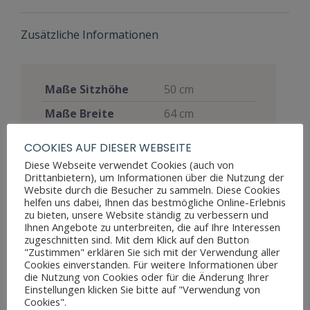
Zusätzliche Informationen
Maße Sitzhöhe
50 cm
Maße Breite
64 cm
Maße Tiefe
48 cm
COOKIES AUF DIESER WEBSEITE
Materialien
Eiche
Diese Webseite verwendet Cookies (auch von
Drittanbietern), um Informationen über die Nutzung der
Stil
Neorenaissance
Website durch die Besucher zu sammeln. Diese Cookies
helfen uns dabei, Ihnen das bestmögliche Online-Erlebnis
Möbelart
Sitzmöbel
zu bieten, unsere Website ständig zu verbessern und
Ihnen Angebote zu unterbreiten, die auf Ihre Interessen
Restaurierung
restauriert
zugeschnitten sind. Mit dem Klick auf den Button
"Zustimmen" erklären Sie sich mit der Verwendung aller
Restaurierungsjahr
2015
Cookies einverstanden. Für weitere Informationen über
die Nutzung von Cookies oder für die Änderung Ihrer
Gut, voll
Einstellungen klicken Sie bitte auf "Verwendung von
funktionsfähig,
Cookies".