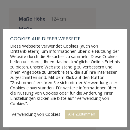
Maße Höhe
124 cm
Maße
60 cm
Breite
COOKIES AUF DIESER WEBSEITE
Diese Webseite verwendet Cookies (auch von
Maße Tiefe
47 cm
Drittanbietern), um Informationen über die Nutzung der
Materialien
Kiefer
Website durch die Besucher zu sammeln. Diese Cookies
helfen uns dabei, Ihnen das bestmögliche Online-Erlebnis
Stil
Gründerzeit
zu bieten, unsere Website ständig zu verbessern und
Ihnen Angebote zu unterbreiten, die auf Ihre Interessen
Möbelart
Schrank
zugeschnitten sind. Mit dem Klick auf den Button
"Zustimmen" erklären Sie sich mit der Verwendung aller
Gut, voll
Cookies einverstanden. Für weitere Informationen über
die Nutzung von Cookies oder für die Änderung Ihrer
funktionsfähig,
Einstellungen klicken Sie bitte auf "Verwendung von
zeigt aber
Cookies".
Zustand
Altersspuren
Verwendung von Cookies
Alle Zustimmen
durch
Abnutzungen