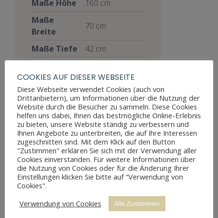
Maße Höhe
160 cm
Maße
70 cm
Breite
Maße Tiefe
42 cm
Materialien
Nussbaum
COOKIES AUF DIESER WEBSEITE
Stil
Biedermeier
Diese Webseite verwendet Cookies (auch von
Drittanbietern), um Informationen über die Nutzung der
Möbelart
Schrank
Website durch die Besucher zu sammeln. Diese Cookies
helfen uns dabei, Ihnen das bestmögliche Online-Erlebnis
Gut, voll
zu bieten, unsere Website ständig zu verbessern und
funktionsfähig,
Ihnen Angebote zu unterbreiten, die auf Ihre Interessen
zeigt aber
zugeschnitten sind. Mit dem Klick auf den Button
Zustand
"Zustimmen" erklären Sie sich mit der Verwendung aller
Altersspuren
Cookies einverstanden. Für weitere Informationen über
durch
die Nutzung von Cookies oder für die Änderung Ihrer
Abnutzungen
Einstellungen klicken Sie bitte auf "Verwendung von
Cookies".
Preis
1.800 €
Verwendung von Cookies
Alle Zustimmen