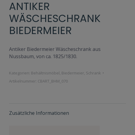
ANTIKER
WÄSCHESCHRANK
BIEDERMEIER
Antiker Biedermeier Wäscheschrank aus
Nussbaum, von ca. 1825/1830.
Kategorien:
Behältnismöbel
,
Biedermeier
,
Schrank
Artikelnummer:
CBART_BHM_070
Zusätzliche Informationen