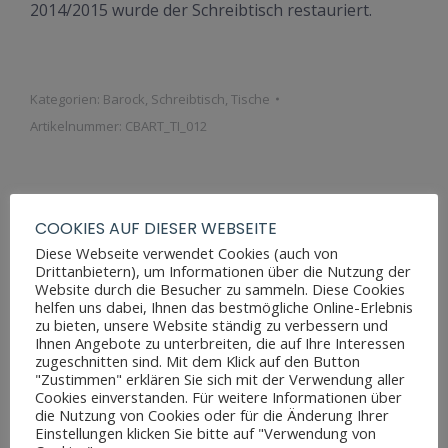
2014/2015 wurde der Schreibtisch restauriert.
Kategorien:
Barock
,
Schreibtisch
,
Tische
Artikelnummer:
CBART_TI_012
COOKIES AUF DIESER WEBSEITE
Zusätzliche Informationen
Diese Webseite verwendet Cookies (auch von
Drittanbietern), um Informationen über die Nutzung der
Website durch die Besucher zu sammeln. Diese Cookies
helfen uns dabei, Ihnen das bestmögliche Online-Erlebnis
Maße Höhe
78 cm
zu bieten, unsere Website ständig zu verbessern und
Ihnen Angebote zu unterbreiten, die auf Ihre Interessen
Maße Breite
65 cm
zugeschnitten sind. Mit dem Klick auf den Button
"Zustimmen" erklären Sie sich mit der Verwendung aller
Maße Tiefe
65 cm
Cookies einverstanden. Für weitere Informationen über
die Nutzung von Cookies oder für die Änderung Ihrer
Materialien
Eiche
Einstellungen klicken Sie bitte auf "Verwendung von