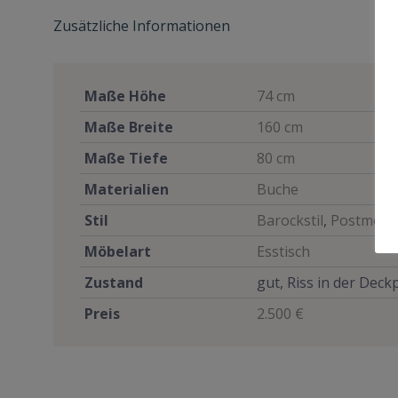
Zusätzliche Informationen
Maße Höhe
74 cm
Maße Breite
160 cm
Maße Tiefe
80 cm
Materialien
Buche
Stil
Barockstil
,
Postmode
Möbelart
Esstisch
Zustand
gut, Riss in der Deck
Preis
2.500 €