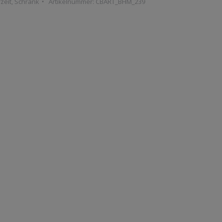
zeit
,
Schrank
Artikelnummer:
CBART_BHM_239