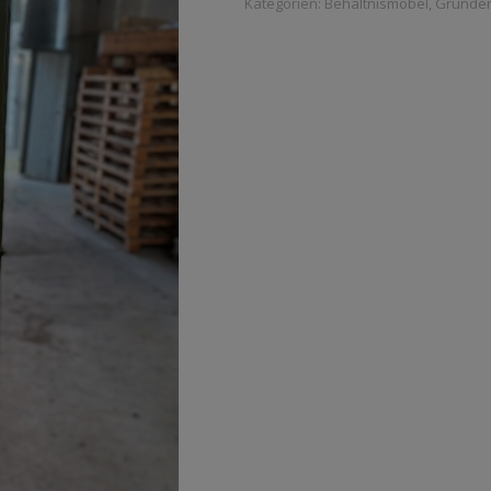
Kategorien:
Behältnismöbel
,
Gründer