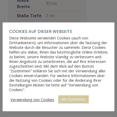
Maße
33 cm
Breite
Maße Tiefe
2 cm
Materialien
Mahagoni
COOKIES AUF DIESER WEBSEITE
Stil
Biedermeier
Diese Webseite verwendet Cookies (auch von
Drittanbietern), um Informationen über die Nutzung der
Gut, voll
Website durch die Besucher zu sammeln. Diese Cookies
funktionsfähig,
helfen uns dabei, Ihnen das bestmögliche Online-Erlebnis
zeigt aber
zu bieten, unsere Website ständig zu verbessern und
Zustand
Ihnen Angebote zu unterbreiten, die auf Ihre Interessen
Altersspuren
zugeschnitten sind. Mit dem Klick auf den Button
durch
"Zustimmen" erklären Sie sich mit der Verwendung aller
Abnutzungen
Cookies einverstanden. Für weitere Informationen über
die Nutzung von Cookies oder für die Änderung Ihrer
Preis
250 €
Einstellungen klicken Sie bitte auf "Verwendung von
Cookies".
Verwendung von Cookies
Alle Zustimmen