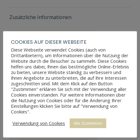
Zusätzliche Informationen
COOKIES AUF DIESER WEBSEITE
Maße
112 cm
Höhe
Diese Webseite verwendet Cookies (auch von
Drittanbietern), um Informationen über die Nutzung der
Maße
Website durch die Besucher zu sammeln. Diese Cookies
61 cm
helfen uns dabei, Ihnen das bestmögliche Online-Erlebnis
Breite
zu bieten, unsere Website ständig zu verbessern und
Ihnen Angebote zu unterbreiten, die auf Ihre Interessen
Maße
122 cm
zugeschnitten sind. Mit dem Klick auf den Button
Tiefe
"Zustimmen" erklären Sie sich mit der Verwendung aller
Cookies einverstanden. Für weitere Informationen über
Möbelart
Sekretär
die Nutzung von Cookies oder für die Änderung Ihrer
Einstellungen klicken Sie bitte auf "Verwendung von
Stil
Biedermeier
Cookies".
in Ordnung,
Verwendung von Cookies
Alle Zustimmen
Zustand
leichte
Furnierschäden