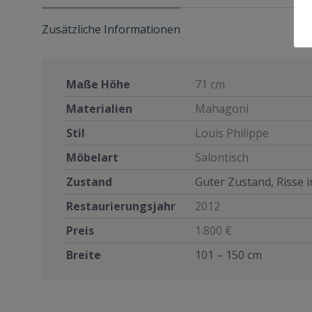
Zusätzliche Informationen
Maße Höhe
71 cm
Materialien
Mahagoni
Stil
Louis Philippe
Möbelart
Salontisch
Zustand
Guter Zustand, Risse i
Restaurierungsjahr
2012
Preis
1.800 €
Breite
101 – 150 cm