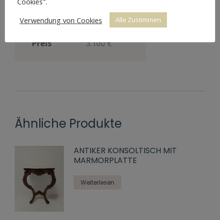
Cookies".
Flecken an
Zustand
der
Verwendung von Cookies
Alle Zustimmen
Oberfläche
Preis
3.100 €
Ähnliche Produkte
ANTIKER KONSOLTISCH MIT
MARMORPLATTE
Weiterlesen