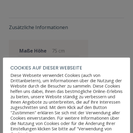
Zusätzliche Informationen
Maße Höhe
75 cm
Maße
100 cm
,
COOKIES AUF DIESER WEBSEITE
Breite
145 cm
Diese Webseite verwendet Cookies (auch von
Maße Tiefe
70 cm
Drittanbietern), um Informationen über die Nutzung der
Website durch die Besucher zu sammeln. Diese Cookies
Eiche
helfen uns dabei, Ihnen das bestmögliche Online-Erlebnis
Materialien
massiv
zu bieten, unsere Website ständig zu verbessern und
Ihnen Angebote zu unterbreiten, die auf Ihre Interessen
Stil
Rokoko
zugeschnitten sind. Mit dem Klick auf den Button
"Zustimmen" erklären Sie sich mit der Verwendung aller
Möbelart
Esstisch
Cookies einverstanden. Für weitere Informationen über
die Nutzung von Cookies oder für die Änderung Ihrer
gut, einige
Einstellungen klicken Sie bitte auf "Verwendung von