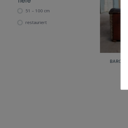
Tiefe
51 – 100 cm
restauriert
BAROCK