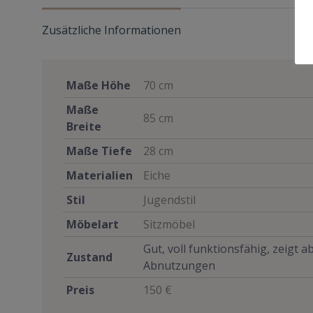
Zusätzliche Informationen
Maße Höhe
70 cm
Maße
85 cm
Breite
Maße Tiefe
28 cm
Materialien
Eiche
Stil
Jugendstil
Möbelart
Sitzmöbel
Gut, voll funktionsfähig, zeigt 
Zustand
Abnutzungen
Preis
150 €