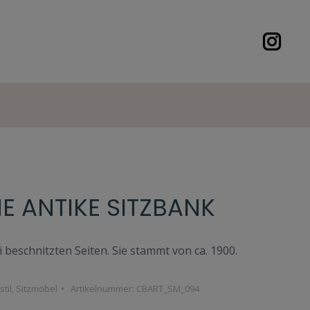
NE ANTIKE SITZBANK
 beschnitzten Seiten. Sie stammt von ca. 1900.
til
,
Sitzmöbel
Artikelnummer:
CBART_SM_094