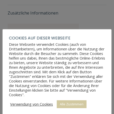
Zusätzliche Informationen
Maße Höhe
45,5 cm
COOKIES AUF DIESER WEBSEITE
Maße
Diese Webseite verwendet Cookies (auch von
36 cm
Breite
Drittanbietern), um Informationen über die Nutzung der
Website durch die Besucher zu sammeln. Diese Cookies
Maße Tiefe
4,5 cm
helfen uns dabei, Ihnen das bestmögliche Online-Erlebnis
zu bieten, unsere Website ständig zu verbessern und
Materialien
Holz
Ihnen Angebote zu unterbreiten, die auf Ihre Interessen
zugeschnitten sind. Mit dem Klick auf den Button
Farbe
"Zustimmen" erklären Sie sich mit der Verwendung aller
Zustand
teilweise
Cookies einverstanden. Für weitere Informationen über
die Nutzung von Cookies oder für die Änderung Ihrer
abgeblättert
Einstellungen klicken Sie bitte auf "Verwendung von
Cookies".
Preis
25 €
Verwendung von Cookies
Alle Zustimmen