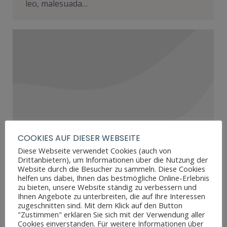
leo, malesuada…
COOKIES AUF DIESER WEBSEITE
Diese Webseite verwendet Cookies (auch von
Drittanbietern), um Informationen über die Nutzung der
Website durch die Besucher zu sammeln. Diese Cookies
helfen uns dabei, Ihnen das bestmögliche Online-Erlebnis
Morbi in magna sapien
zu bieten, unsere Website ständig zu verbessern und
Ihnen Angebote zu unterbreiten, die auf Ihre Interessen
Fashion news
Von
admin
Januar 1, 2020
zugeschnitten sind. Mit dem Klick auf den Button
Kommentar hinterlassen
"Zustimmen" erklären Sie sich mit der Verwendung aller
Cookies einverstanden. Für weitere Informationen über