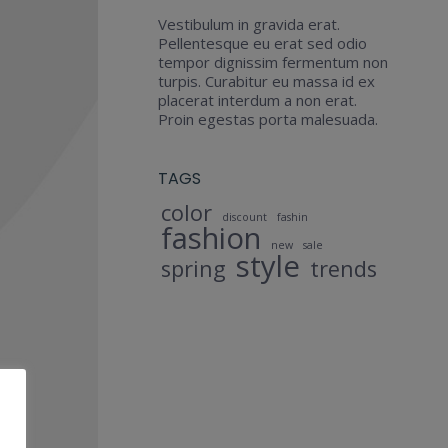
Vestibulum in gravida erat.
Pellentesque eu erat sed odio
tempor dignissim fermentum non
turpis. Curabitur eu massa id ex
placerat interdum a non erat.
Proin egestas porta malesuada.
TAGS
color
discount
fashin
fashion
new
sale
style
spring
trends