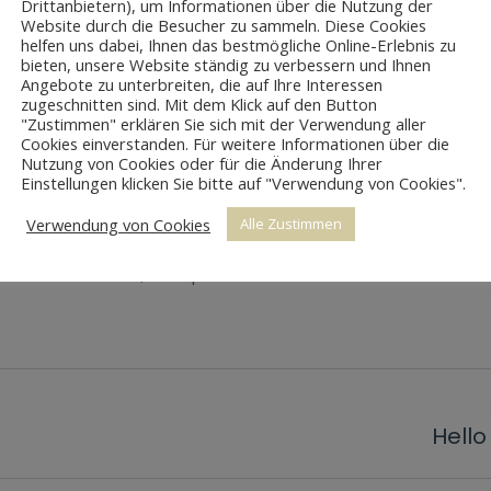
Drittanbietern), um Informationen über die Nutzung der
Website durch die Besucher zu sammeln. Diese Cookies
helfen uns dabei, Ihnen das bestmögliche Online-Erlebnis zu
bieten, unsere Website ständig zu verbessern und Ihnen
Angebote zu unterbreiten, die auf Ihre Interessen
zugeschnitten sind. Mit dem Klick auf den Button
"Zustimmen" erklären Sie sich mit der Verwendung aller
i quis imperdiet consectetur. Vivamus tincidunt, turpis non 
Cookies einverstanden. Für weitere Informationen über die
Nutzung von Cookies oder für die Änderung Ihrer
ctus sem in odio. Nulla tincidunt tincidunt sem, sit amet con
Einstellungen klicken Sie bitte auf "Verwendung von Cookies".
 senectus et netus et malesuada fames ac turpis egestas. Mor
Vivamus purus dolor, auctor iaculis leo in, porta semper lor
Verwendung von Cookies
Alle Zustimmen
ante dui. Morbi pellentesque rutrum scelerisque. Sed auctor 
erdum elit blandit, volutpat nibh. Cras rutrum est et velit se
ON
Hello
Nächster
Beitrag: