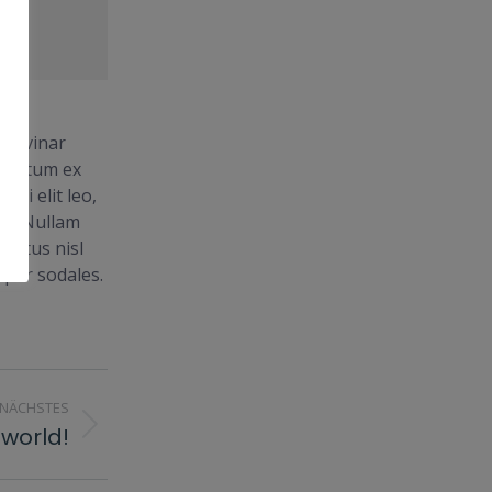
pulvinar
dimentum ex
bi elit leo,
em. Nullam
luctus nisl
mper sodales.
NÄCHSTES
 world!