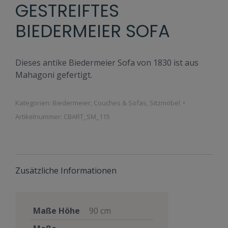
GESTREIFTES
BIEDERMEIER SOFA
Dieses antike Biedermeier Sofa von 1830 ist aus
Mahagoni gefertigt.
Kategorien:
Biedermeier
,
Couches & Sofas
,
Sitzmöbel
Artikelnummer:
CBART_SM_115
Zusätzliche Informationen
Maße Höhe
90 cm