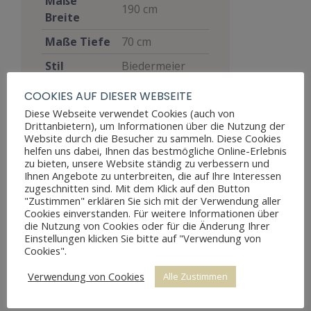
Maße
190 cm
Breite
Maße Tiefe
70 cm
Stil
Biedermeier
Materialien
Mahagoni
COOKIES AUF DIESER WEBSEITE
Diese Webseite verwendet Cookies (auch von
Möbelart
Sitzmöbel
Drittanbietern), um Informationen über die Nutzung der
Website durch die Besucher zu sammeln. Diese Cookies
Gut, voll
helfen uns dabei, Ihnen das bestmögliche Online-Erlebnis
funktionsfähig,
zu bieten, unsere Website ständig zu verbessern und
zeigt aber
Ihnen Angebote zu unterbreiten, die auf Ihre Interessen
Zustand
zugeschnitten sind. Mit dem Klick auf den Button
Altersspuren
"Zustimmen" erklären Sie sich mit der Verwendung aller
durch
Cookies einverstanden. Für weitere Informationen über
Abnutzungen
die Nutzung von Cookies oder für die Änderung Ihrer
Einstellungen klicken Sie bitte auf "Verwendung von
Preis
600 €
Cookies".
Verwendung von Cookies
Alle Zustimmen