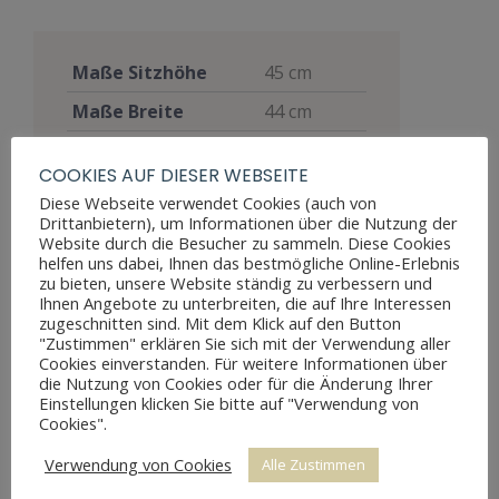
Maße Sitzhöhe
45 cm
Maße Breite
44 cm
Maße Tiefe
41 cm
COOKIES AUF DIESER WEBSEITE
Louis
Stil
Diese Webseite verwendet Cookies (auch von
Philippe
Drittanbietern), um Informationen über die Nutzung der
Website durch die Besucher zu sammeln. Diese Cookies
Materialien
Nussbaum
helfen uns dabei, Ihnen das bestmögliche Online-Erlebnis
zu bieten, unsere Website ständig zu verbessern und
Möbelart
Sitzmöbel
Ihnen Angebote zu unterbreiten, die auf Ihre Interessen
zugeschnitten sind. Mit dem Klick auf den Button
Restaurierung
restauriert
"Zustimmen" erklären Sie sich mit der Verwendung aller
Cookies einverstanden. Für weitere Informationen über
Restaurierungsjahr
2012
die Nutzung von Cookies oder für die Änderung Ihrer
Einstellungen klicken Sie bitte auf "Verwendung von
1.900 € /
Cookies".
Preis
Set
Verwendung von Cookies
Alle Zustimmen