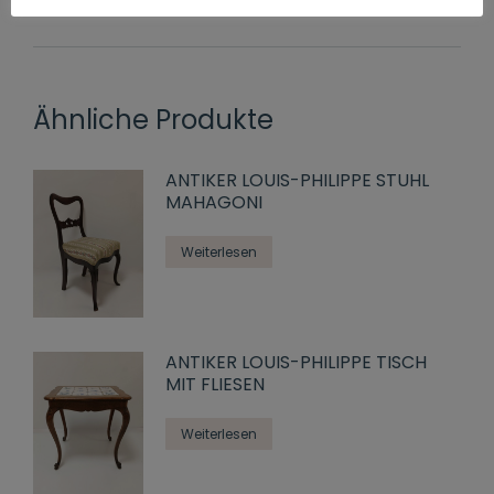
Ähnliche Produkte
ANTIKER LOUIS-PHILIPPE STUHL
MAHAGONI
Weiterlesen
ANTIKER LOUIS-PHILIPPE TISCH
MIT FLIESEN
Weiterlesen