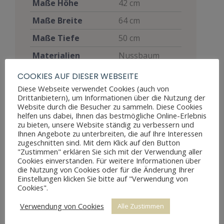
Maße Höhe
42 cm
Maße Breite
64 cm
Maße Tiefe
50 cm
Materialien
Nussbaum
Möbelart
Sitzmöbel
COOKIES AUF DIESER WEBSEITE
Diese Webseite verwendet Cookies (auch von
Gut, voll
Drittanbietern), um Informationen über die Nutzung der
funktionsfähig,
Website durch die Besucher zu sammeln. Diese Cookies
zeigt aber
helfen uns dabei, Ihnen das bestmögliche Online-Erlebnis
Zustand
zu bieten, unsere Website ständig zu verbessern und
Altersspuren
Ihnen Angebote zu unterbreiten, die auf Ihre Interessen
durch
zugeschnitten sind. Mit dem Klick auf den Button
Abnutzungen
"Zustimmen" erklären Sie sich mit der Verwendung aller
Cookies einverstanden. Für weitere Informationen über
Stil
Louis Philippe
die Nutzung von Cookies oder für die Änderung Ihrer
Einstellungen klicken Sie bitte auf "Verwendung von
Restaurierung
restauriert
Cookies".
Restaurierungsjahr
ca. 1999/2000
Verwendung von Cookies
Alle Zustimmen
Preis
1.400 €