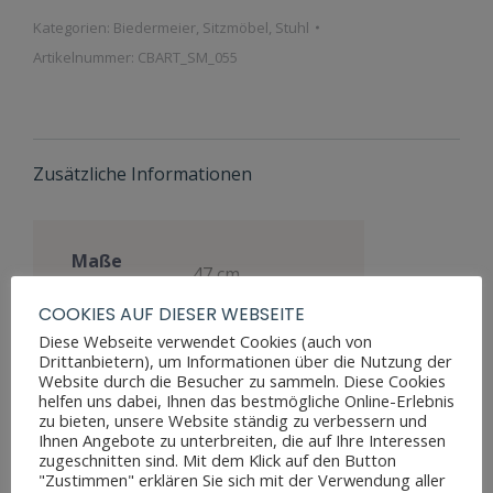
Kategorien:
Biedermeier
,
Sitzmöbel
,
Stuhl
Artikelnummer:
CBART_SM_055
Zusätzliche Informationen
Maße
47 cm
Sitzhöhe
COOKIES AUF DIESER WEBSEITE
Maße
48 cm
Diese Webseite verwendet Cookies (auch von
Breite
Drittanbietern), um Informationen über die Nutzung der
Website durch die Besucher zu sammeln. Diese Cookies
Maße Tiefe
43 cm
helfen uns dabei, Ihnen das bestmögliche Online-Erlebnis
zu bieten, unsere Website ständig zu verbessern und
Materialien
Nussbaum
Ihnen Angebote zu unterbreiten, die auf Ihre Interessen
zugeschnitten sind. Mit dem Klick auf den Button
Stil
Biedermeier
"Zustimmen" erklären Sie sich mit der Verwendung aller