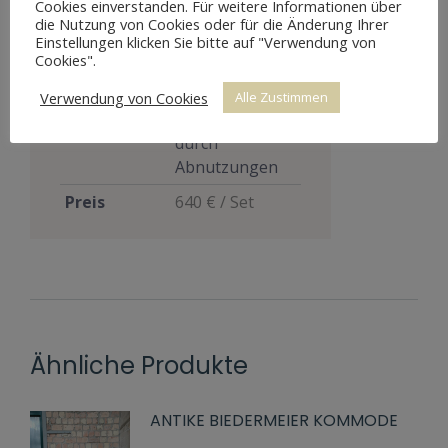
Cookies einverstanden. Für weitere Informationen über
Möbelart
Sitzmöbel
die Nutzung von Cookies oder für die Änderung Ihrer
Einstellungen klicken Sie bitte auf "Verwendung von
Gut, voll
Cookies".
funktionsfähig,
zeigt aber
Verwendung von Cookies
Alle Zustimmen
Zustand
Altersspuren
durch
Abnutzungen
Preis
640 € / Set
Ähnliche Produkte
ANTIKE BIEDERMEIER KOMMODE