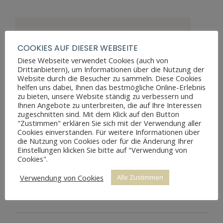
Maße Höhe
76 cm
COOKIES AUF DIESER WEBSEITE
Maße Durchmesser
107 cm
Diese Webseite verwendet Cookies (auch von
Drittanbietern), um Informationen über die Nutzung der
Nussbaum
,
Materialien
Website durch die Besucher zu sammeln. Diese Cookies
Wurzelfurnier
helfen uns dabei, Ihnen das bestmögliche Online-Erlebnis
zu bieten, unsere Website ständig zu verbessern und
Stil
Louis Philippe
Ihnen Angebote zu unterbreiten, die auf Ihre Interessen
zugeschnitten sind. Mit dem Klick auf den Button
Restaurierungsjahr
ca. 2014
"Zustimmen" erklären Sie sich mit der Verwendung aller
Cookies einverstanden. Für weitere Informationen über
Tischplatte
Zustand
die Nutzung von Cookies oder für die Änderung Ihrer
gerissen
Einstellungen klicken Sie bitte auf "Verwendung von
Cookies".
Preis
1.700 €
Verwendung von Cookies
Alle Zustimmen