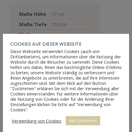
Maße Höhe
77 cm
Maße Tiefe
110 cm
Maße
63 cm
Breite
COOKIES AUF DIESER WEBSEITE
Diese Webseite verwendet Cookies (auch von
Materialien
Holz
,
Marmor
Drittanbietern), um Informationen über die Nutzung der
Website durch die Besucher zu sammeln. Diese Cookies
Stil
Louis Seize
helfen uns dabei, Ihnen das bestmögliche Online-Erlebnis
Altersbedingte
zu bieten, unsere Website ständig zu verbessern und
Ihnen Angebote zu unterbreiten, die auf Ihre Interessen
Patina, weist
zugeschnitten sind. Mit dem Klick auf den Button
Zustand
keine
"Zustimmen" erklären Sie sich mit der Verwendung aller
Beschädigungen
Cookies einverstanden. Für weitere Informationen über
die Nutzung von Cookies oder für die Änderung Ihrer
auf
Einstellungen klicken Sie bitte auf "Verwendung von
Cookies".
Preis
2.400 €
Verwendung von Cookies
Alle Zustimmen