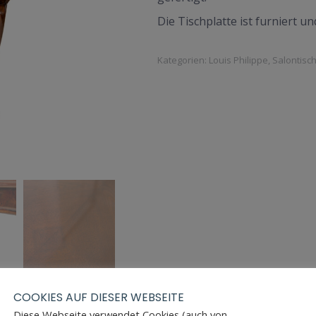
Die Tischplatte ist furniert u
Kategorien:
Louis Philippe
,
Salontisc
COOKIES AUF DIESER WEBSEITE
Diese Webseite verwendet Cookies (auch von