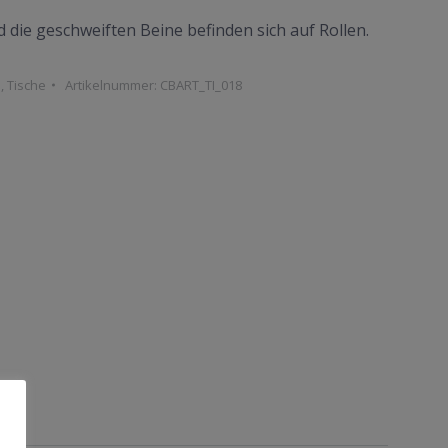
nd die geschweiften Beine befinden sich auf Rollen.
h
,
Tische
Artikelnummer:
CBART_TI_018