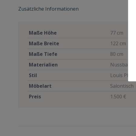
Zusätzliche Informationen
Maße Höhe
77 cm
Maße Breite
122 cm
Maße Tiefe
80 cm
Materialien
Nussbaum
Stil
Louis Phili
Möbelart
Salontisch
Preis
1.500 €