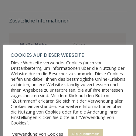
Zusätzliche Informationen
Maße Höhe
77 cm
COOKIES AUF DIESER WEBSEITE
Maße Breite
85 cm
Diese Webseite verwendet Cookies (auch von
Maße Tiefe
43 cm
,
86 cm
Drittanbietern), um Informationen über die Nutzung der
Website durch die Besucher zu sammeln. Diese Cookies
Materialien
Nussbaum
helfen uns dabei, Ihnen das bestmögliche Online-Erlebnis
zu bieten, unsere Website ständig zu verbessern und
Stil
Biedermeier
Ihnen Angebote zu unterbreiten, die auf Ihre Interessen
zugeschnitten sind. Mit dem Klick auf den Button
Konsolentisch
,
"Zustimmen" erklären Sie sich mit der Verwendung aller
Möbelart
Spieltisch
Cookies einverstanden. Für weitere Informationen über
die Nutzung von Cookies oder für die Änderung Ihrer
Restaurierungsjahr
2012
Einstellungen klicken Sie bitte auf "Verwendung von
Cookies".
altersbedingte
Zustand
Gebrauchsspuren,
Verwendung von Cookies
Alle Zustimmen