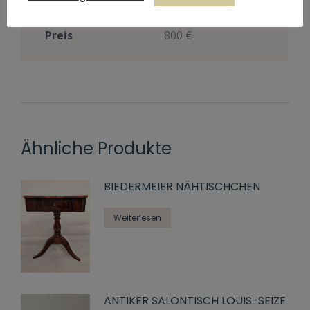
Riss in der Platte
Preis
800 €
Ähnliche Produkte
BIEDERMEIER NÄHTISCHCHEN
Weiterlesen
ANTIKER SALONTISCH LOUIS-SEIZE