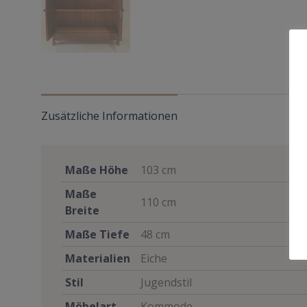
Zusätzliche Informationen
Maße Höhe
103 cm
Maße
110 cm
Breite
Maße Tiefe
48 cm
Materialien
Eiche
Stil
Jugendstil
Möbelart
Kommode