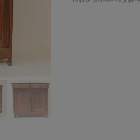
Kategorien:
Behältnismöbel
,
Jugendst