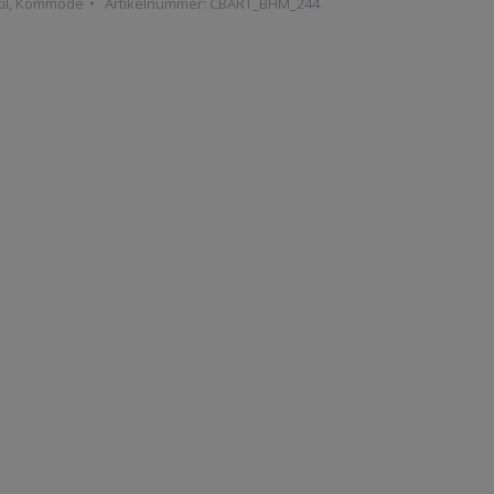
il
,
Kommode
Artikelnummer:
CBART_BHM_244