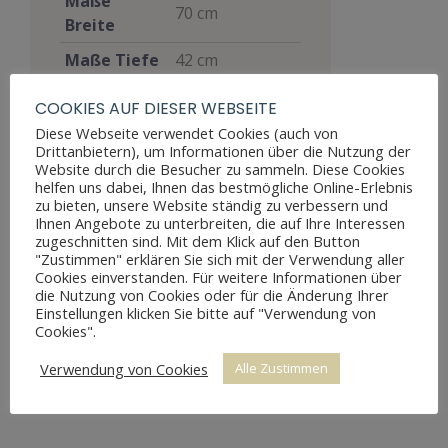
Maße
70 cm
Breite
Maße Tiefe
42 cm
Materialien
Eiche
COOKIES AUF DIESER WEBSEITE
Stil
Barock
Diese Webseite verwendet Cookies (auch von
Drittanbietern), um Informationen über die Nutzung der
Möbelart
Schrank
Website durch die Besucher zu sammeln. Diese Cookies
helfen uns dabei, Ihnen das bestmögliche Online-Erlebnis
Gut, voll
zu bieten, unsere Website ständig zu verbessern und
funktionsfähig,
Ihnen Angebote zu unterbreiten, die auf Ihre Interessen
zugeschnitten sind. Mit dem Klick auf den Button
zeigt aber
Zustand
"Zustimmen" erklären Sie sich mit der Verwendung aller
Altersspuren
Cookies einverstanden. Für weitere Informationen über
durch
die Nutzung von Cookies oder für die Änderung Ihrer
Einstellungen klicken Sie bitte auf "Verwendung von
Abnutzungen
Cookies".
Preis
2.200 €
Verwendung von Cookies
Alle Zustimmen