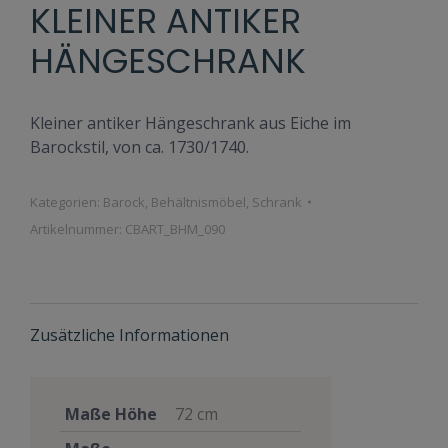
KLEINER ANTIKER
HÄNGESCHRANK
Kleiner antiker Hängeschrank aus Eiche im
Barockstil, von ca. 1730/1740.
Kategorien:
Barock
,
Behältnismöbel
,
Schrank
Artikelnummer:
CBART_BHM_090
Zusätzliche Informationen
Maße Höhe
72 cm