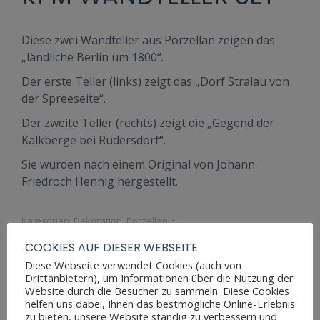
Diese zwei Wandteller aus Porzellan zeigen das
„ländliche Berlin um 1800“.
Der erste Teller (links) zeigt das „Dorf Stralau von
der Spreeseite“.
Der zweite Teller (rechts) zeigt die „Gegend der
Kalkberge bei Rüdersdorf“.
Sie wurden nach einem Original von Johann
Friedroch Hennig hergestellt.
Kategorien:
Dekoration
,
Porzellan
Artikelnummer:
CBART_DK_004
COOKIES AUF DIESER WEBSEITE
Diese Webseite verwendet Cookies (auch von
Drittanbietern), um Informationen über die Nutzung der
Website durch die Besucher zu sammeln. Diese Cookies
helfen uns dabei, Ihnen das bestmögliche Online-Erlebnis
Zusätzliche Informationen
zu bieten, unsere Website ständig zu verbessern und