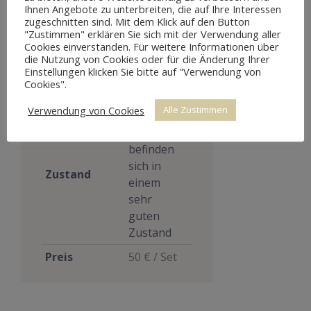
Ihnen Angebote zu unterbreiten, die auf Ihre Interessen
zugeschnitten sind. Mit dem Klick auf den Button
"Zustimmen" erklären Sie sich mit der Verwendung aller
Cookies einverstanden. Für weitere Informationen über
Maße
26 cm
die Nutzung von Cookies oder für die Änderung Ihrer
Durchmesser
Einstellungen klicken Sie bitte auf "Verwendung von
Cookies".
Materialien
Porzellan
Verwendung von Cookies
Alle Zustimmen
Die
Wandteller
befinden
sich in
Zustand
einem
sehr
guten
Zustand
Preis
50 € / Set